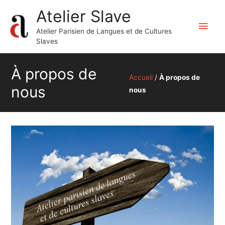
Atelier Slave
Men
Atelier Parisien de Langues et de Cultures
Slaves
princ
À propos de
Accueil
/
À propos de
nous
nous