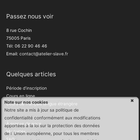
Passez nous voir
8 rue Cochin
75005 Paris
Tél: 06 22 90 46 46
Email:
contact@atelier-slave.fr
Quelques articles
Période d’inscription
Cours en ligne
Note sur nos cookies
Cours de français langue étrangère
Notre site a mis à jour sa politique de
confidentialité conformément aux modifications
À propos de nous
apportées à la loi sur la protection des données
Modalités
de l`Union européenne, pour tous les membres
FAQ