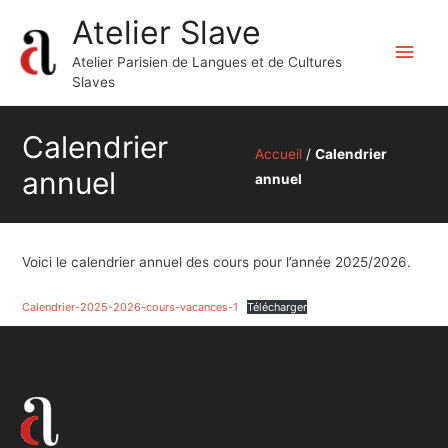
Atelier Slave
Men
Atelier Parisien de Langues et de Cultures
Slaves
princ
Calendrier
Accueil
/
Calendrier
annuel
annuel
Voici le calendrier annuel des cours pour l’année 2025/2026.
Calendrier-2025-2026-cours-vacances-1
Télécharger