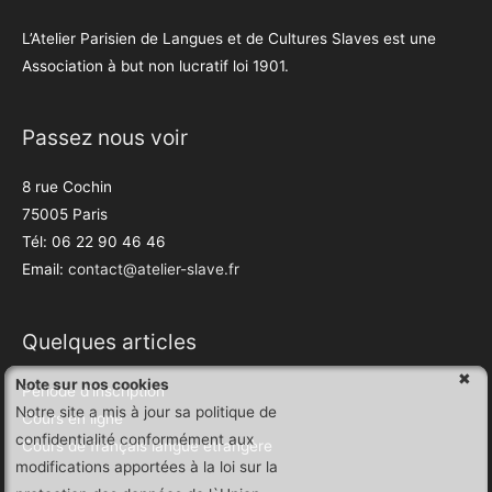
L’Atelier Parisien de Langues et de Cultures Slaves est une
Association à but non lucratif loi 1901.
Passez nous voir
8 rue Cochin
75005 Paris
Tél: 06 22 90 46 46
Email:
contact@atelier-slave.fr
Quelques articles
Note sur nos cookies
Période d’inscription
Notre site a mis à jour sa politique de
Cours en ligne
confidentialité conformément aux
Cours de français langue étrangère
modifications apportées à la loi sur la