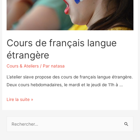
Cours de français langue
étrangère
Cours & Ateliers
/ Par
natasa
L’atelier slave propose des cours de français langue étrangère.
Deux cours hebdomadaires, le mardi et le jeudi de 11h à …
Cours
Lire la suite »
de
français
R
langue
e
étrangère
c