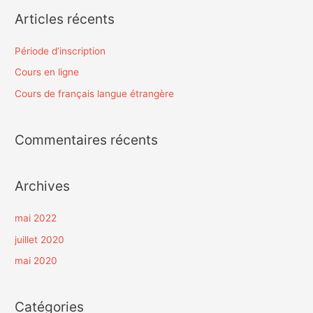
h
Articles récents
e
r
Période d’inscription
c
Cours en ligne
h
Cours de français langue étrangère
e
r
Commentaires récents
:
Archives
mai 2022
juillet 2020
mai 2020
Catégories